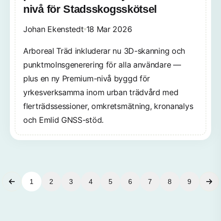
nivå för Stadsskogsskötsel
Johan Ekenstedt
18 Mar 2026
Arboreal Träd inkluderar nu 3D-skanning och
punktmolnsgenerering för alla användare —
plus en ny Premium-nivå byggd för
yrkesverksamma inom urban trädvård med
flerträdssessioner, omkretsmätning, kronanalys
och Emlid GNSS-stöd.
1
2
3
4
5
6
7
8
9