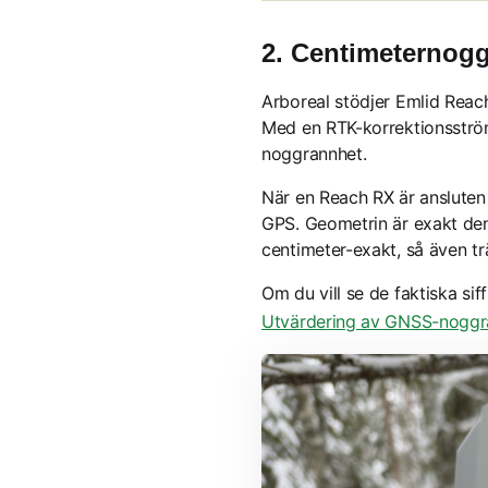
2. Centimeternog
Arboreal stödjer Emlid Rea
Med en RTK-korrektionsström
noggrannhet.
När en Reach RX är ansluten
GPS. Geometrin är exakt de
centimeter-exakt, så även t
Om du vill se de faktiska sif
Utvärdering av GNSS-noggr