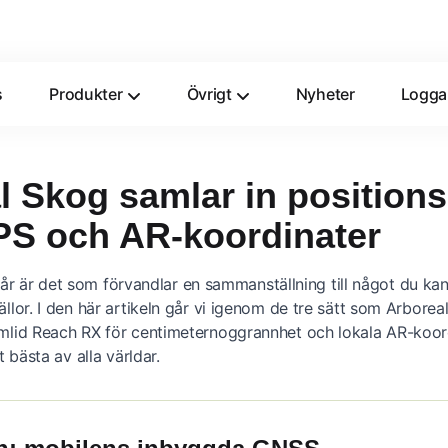
s
Produkter
Övrigt
Nyheter
Logga
l Skog samlar in position
PS och AR-koordinater
står är det som förvandlar en sammanställning till något du k
lor. I den här artikeln går vi igenom de tre sätt som Arbore
lid Reach RX för centimeternoggrannhet och lokala AR-koor
 bästa av alla världar.