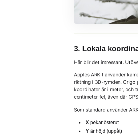
3. Lokala koordin
Här blir det intressant. Utö
Apples ARKit använder kamer
riktning i 3D-rymden. Origo
koordinater är i meter, och 
centimeter fel, även där GPS
Som standard använder ARK
X
pekar österut
Y
är höjd (uppåt)