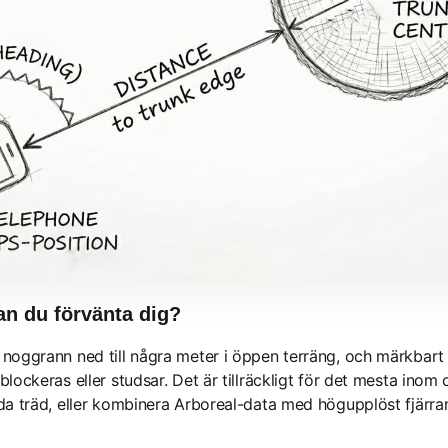
an du förvänta dig?
 noggrann ned till några meter i öppen terräng, och märkbart
blockeras eller studsar. Det är tillräckligt för det mesta in
da träd, eller kombinera Arboreal-data med högupplöst fjärrana