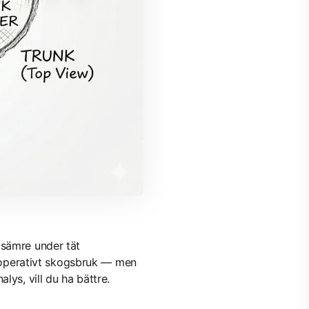
 sämre under tät
om operativt skogsbruk — men
lys, vill du ha bättre.