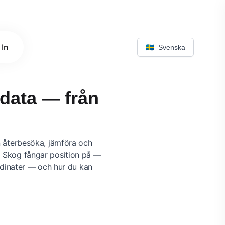
 In
🇸🇪
Svenska
sdata — från
an återbesöka, jämföra och
al Skog fångar position på —
dinater — och hur du kan