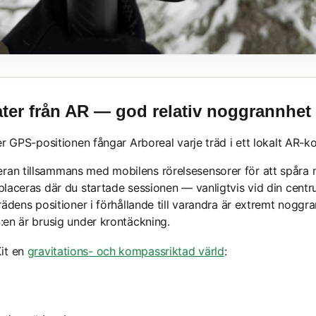
ater från AR — god relativ noggrannhet
ver GPS-positionen fångar Arboreal varje träd i ett lokalt AR-
an tillsammans med mobilens rörelsesensorer för att spåra 
 placeras där du startade sessionen — vanligtvis vid din cent
trädens positioner i förhållande till varandra är extremt nogg
:en är brusig under krontäckning.
it en
gravitations- och kompassriktad värld
: