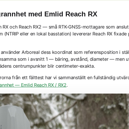
grannhet med Emlid Reach RX
ch RX och Reach RX2 — små RTK-GNSS-mottagare som ansluts t
 (NTRIP eller en lokal basstation) levererar Reach RX fixade
 använder Arboreal dess koordinat som referensposition i stä
nsamma som i avsnitt 1 — bäring, avstånd, diameter — men u
rädens centrumpunkter blir centimeter-exakta.
frorna från ett fälttest har vi sammanställt en fullständig utvär
annhet — Emlid Reach RX / RX2
.