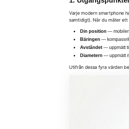
1. Utgångspunkte
Varje modern smartphone har 
samtidigt). När du mäter ett 
Din position
— mobilen
Bäringen
— kompassriktn
Avståndet
— uppmätt ti
Diametern
— uppmätt m
Utifrån dessa fyra värden be