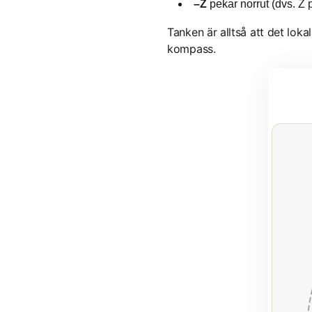
–Z
pekar norrut (dvs. Z 
Tanken är alltså att det lok
kompass.