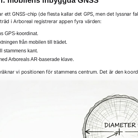
n: mobilens inbyggda GNSS
ett GNSS-chip (de flesta kallar det GPS, men det lyssnar fakt
träd i Arboreal registrerar appen fyra värden:
s GPS-koordinat.
ingen från mobilen till trädet.
ll stammens kant.
ed Arboreals AR-baserade klave.
räknar vi positionen för stammens centrum. Det är den koordin