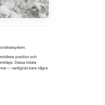
koordinatsystem.
mobilens position och
rumkäpp. Dessa lokala
ranna — vanligtvis bara några