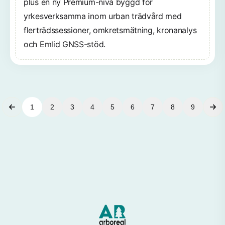
plus en ny Premium-nivå byggd för
yrkesverksamma inom urban trädvård med
flerträdssessioner, omkretsmätning, kronanalys
och Emlid GNSS-stöd.
1
2
3
4
5
6
7
8
9