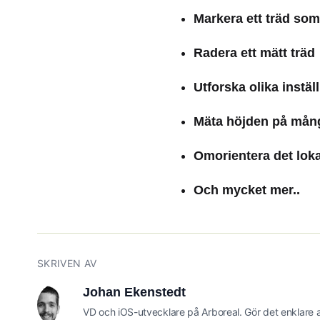
Markera ett träd so
Radera ett mätt träd
Utforska olika instäl
Mäta höjden på mång
Omorientera det lok
Och mycket mer..
SKRIVEN AV
Johan Ekenstedt
VD och iOS-utvecklare på Arboreal. Gör det enklare at