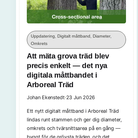
Uppdatering, Digitalt måttband, Diameter,
Omkrets
Att mäta grova träd blev
precis enkelt — det nya
digitala måttbandet i
Arboreal Träd
Johan Ekenstedt
23 Jun 2026
Ett nytt digitalt måttband i Arboreal Träd
lindas runt stammen och ger dig diameter,
omkrets och tvärsnittsarea på en gång —
byggt för de grövsta träden, och det