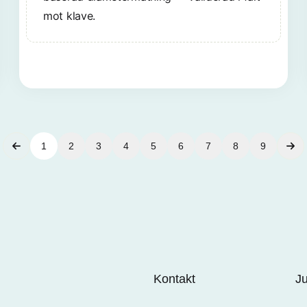
mot klave.
1
2
3
4
5
6
7
8
9
Kontakt
Ju