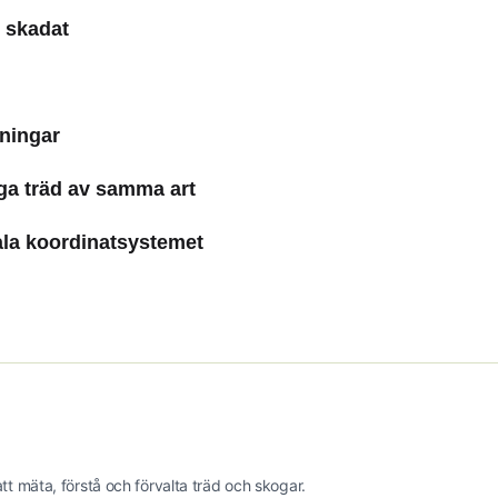
m skadat
lningar
a träd av samma art
ala koordinatsystemet
t mäta, förstå och förvalta träd och skogar.