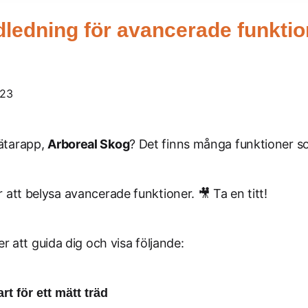
edning för avancerade funktion
023
mätarapp,
Arboreal Skog
? Det finns många funktioner so
r att belysa avancerade funktioner. 🎥 Ta en titt!
att guida dig och visa följande:
t för ett mätt träd