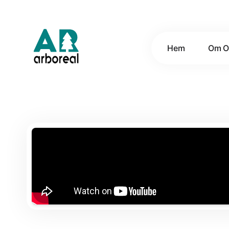
Hem
Om O