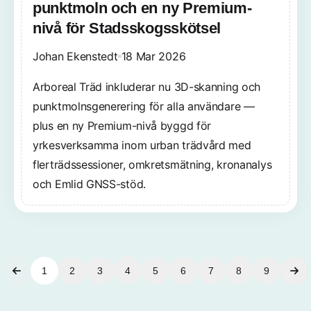
punktmoln och en ny Premium-
nivå för Stadsskogsskötsel
Johan Ekenstedt
18 Mar 2026
Arboreal Träd inkluderar nu 3D-skanning och
punktmolnsgenerering för alla användare —
plus en ny Premium-nivå byggd för
yrkesverksamma inom urban trädvård med
flerträdssessioner, omkretsmätning, kronanalys
och Emlid GNSS-stöd.
1
2
3
4
5
6
7
8
9