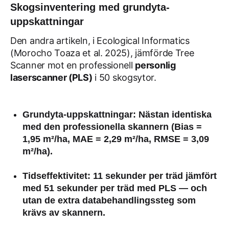
Skogsinventering med grundyta-
uppskattningar
Den andra artikeln, i
Ecological Informatics
(Morocho Toaza et al. 2025), jämförde Tree
Scanner mot en professionell
personlig
laserscanner (PLS)
i 50 skogsytor.
Grundyta-uppskattningar
: Nästan identiska
med den professionella skannern (Bias =
1,95 m²/ha, MAE = 2,29 m²/ha, RMSE = 3,09
m²/ha).
Tidseffektivitet
:
11 sekunder per träd
jämfört
med
51 sekunder per träd
med PLS — och
utan de extra databehandlingssteg som
krävs av skannern.