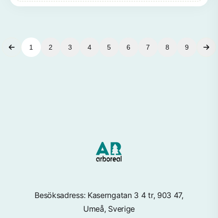
1
2
3
4
5
6
7
8
9
Besöksadress: Kaserngatan 3 4 tr, 903 47,
Umeå, Sverige