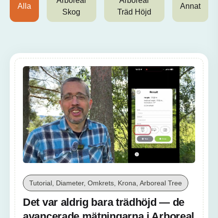
Arboreal
Arboreal
Alla
Annat
Skog
Träd Höjd
Tutorial, Diameter, Omkrets, Krona, Arboreal Tree
Det var aldrig bara trädhöjd — de
avancerade mätningarna i Arboreal