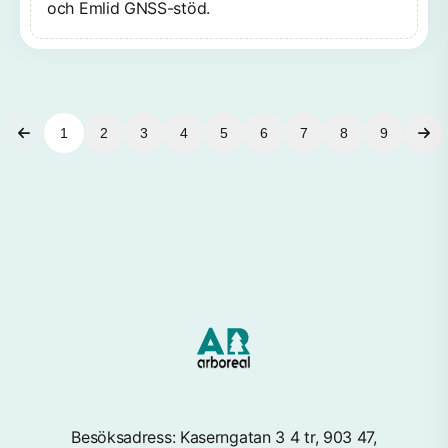
och Emlid GNSS-stöd.
1
2
3
4
5
6
7
8
9
Besöksadress: Kaserngatan 3 4 tr, 903 47,