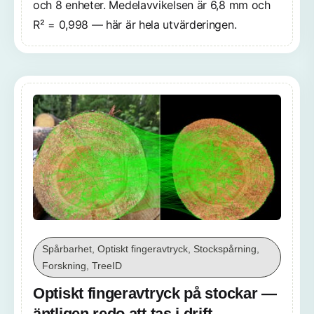
och 8 enheter. Medelavvikelsen är 6,8 mm och
R² = 0,998 — här är hela utvärderingen.
Spårbarhet, Optiskt fingeravtryck, Stockspårning,
Forskning, TreeID
Optiskt fingeravtryck på stockar —
äntligen redo att tas i drift