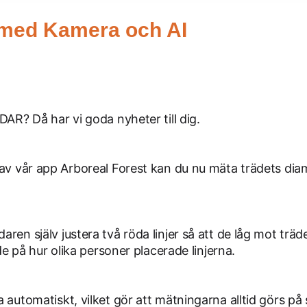
 med Kamera och AI
5
DAR? Då har vi goda nyheter till dig.
 av vår app Arboreal Forest kan du nu mäta trädets di
ren själv justera två röda linjer så att de låg mot tr
nde på hur olika personer placerade linjerna.
 automatiskt, vilket gör att mätningarna alltid görs på