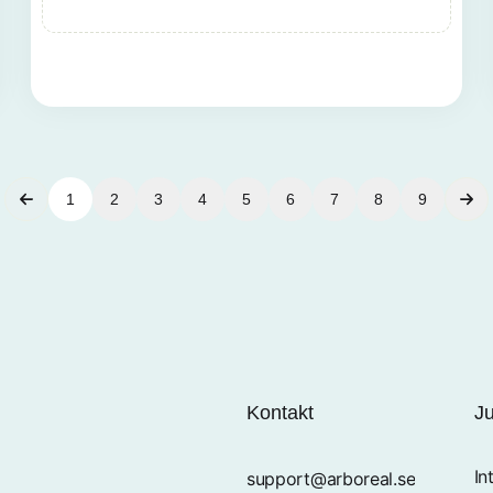
1
2
3
4
5
6
7
8
9
Kontakt
Ju
In
support@arboreal.se