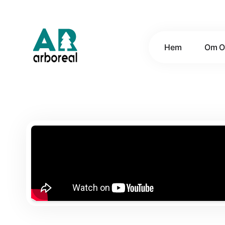
Hem
Om O