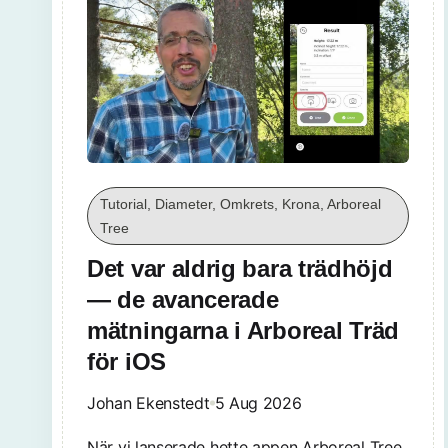
Tutorial, Diameter, Omkrets, Krona, Arboreal
Tree
Det var aldrig bara trädhöjd
— de avancerade
mätningarna i Arboreal Träd
för iOS
Johan Ekenstedt
5 Aug 2026
När vi lanserade hette appen Arboreal Tree