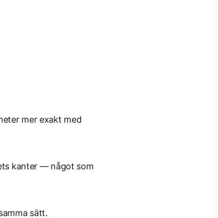
ameter mer exakt med
ädets kanter — något som
 samma sätt.